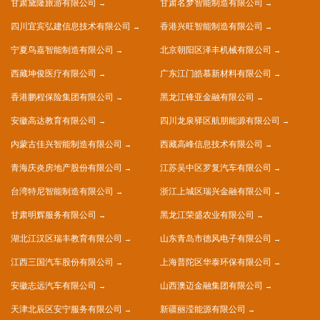
甘肃黛隆旅游有限公司
甘肃名梦智能制造有限公司
四川宜宾弘建信息技术有限公司
香港兴旺智能制造有限公司
宁夏鸟嘉智能制造有限公司
北京朝阳区泽丰机械有限公司
西藏坤俊医疗有限公司
广东江门皓慕新材料有限公司
香港鹏程保险集团有限公司
黑龙江锋亚金融有限公司
安徽高达教育有限公司
四川龙泉驿区航朋能源有限公司
内蒙古佳兴智能制造有限公司
西藏高峰信息技术有限公司
青海庆炎房地产股份有限公司
江苏吴中区罗复汽车有限公司
台湾特尼智能制造有限公司
浙江上城区瑞兴金融有限公司
甘肃明辉服务有限公司
黑龙江荣盛农业有限公司
湖北江汉区瑞丰教育有限公司
山东青岛市德风电子有限公司
江西三国汽车股份有限公司
上海普陀区华泰环保有限公司
安徽志远汽车有限公司
山西澳迈金融集团有限公司
天津北辰区安宁服务有限公司
新疆丽滢能源有限公司