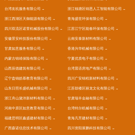
台湾友杭服务有限公司
浙江钱塘区锦恩人工智能有限公司
浙江西湖区天御能源有限公司
青海盛世环保有限公司
四川双流区诺萱机械股份有限公司
江苏江宁区能春环保有限公司
安徽景安科技股份有限公司
云南安泰新材料有限公司
甘肃如意服务有限公司
香港兴华机械有限公司
内蒙古锦靖保险有限公司
宁夏优质电子有限公司
山西辰德建筑有限公司
台湾晨语房地产有限公司
辽宁盘锦皓慕教育有限公司
四川广安锦程新材料有限公司
山东日照长盛机械有限公司
江苏鼓楼区丽龙文化有限公司
浙江舟山黛沛新材料有限公司
甘肃瑞丰金融有限公司
河南中原区如意教育有限公司
台湾特尔机械有限公司
福建思明区鑫盛建材有限公司
青海凡芳建材有限公司
广西森诺信息技术有限公司
四川资阳展鹏科技有限公司